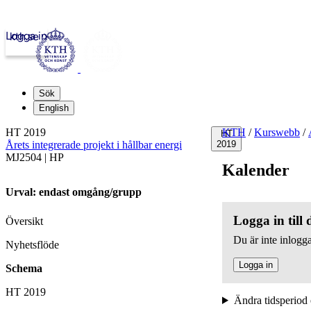
Logga in
kth.se
Sök
English
HT 2019
KTH
/
Kurswebb
/
HT
Årets integrerade projekt i hållbar energi
2019
MJ2504 | HP
Kalender
Urval: endast omgång/grupp
Logga in till
Översikt
Du är inte inlogga
Nyhetsflöde
Logga in
Schema
HT 2019
Ändra tidsperiod 