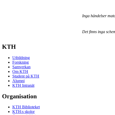
Inga händelser mat
Det finns inga sche
KTH
Utbildning
Forskning
Samverkan
Om KTH
Student på KTH
Alumni
KTH Intranät
Organisation
KTH Biblioteket
KTH:s skolor