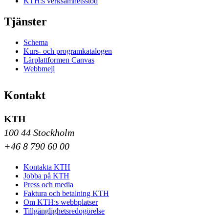
KTH:s verksamhetsstöd
Tjänster
Schema
Kurs- och programkatalogen
Lärplattformen Canvas
Webbmejl
Kontakt
KTH
100 44 Stockholm
+46 8 790 60 00
Kontakta KTH
Jobba på KTH
Press och media
Faktura och betalning KTH
Om KTH:s webbplatser
Tillgänglighetsredogörelse