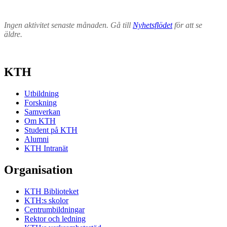
Ingen aktivitet senaste månaden. Gå till
Nyhetsflödet
för att se
äldre.
KTH
Utbildning
Forskning
Samverkan
Om KTH
Student på KTH
Alumni
KTH Intranät
Organisation
KTH Biblioteket
KTH:s skolor
Centrumbildningar
Rektor och ledning