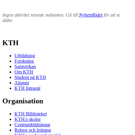
Ingen aktivitet senaste månaden. Gå till
Nyhetsflödet
för att se
äldre.
KTH
Utbildning
Forskning
Samverkan
Om KTH
Student på KTH
Alumni
KTH Intranät
Organisation
KTH Biblioteket
KTH:s skolor
Centrumbildningar
Rektor och ledning