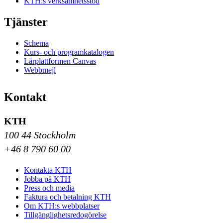
KTH:s verksamhetsstöd
Tjänster
Schema
Kurs- och programkatalogen
Lärplattformen Canvas
Webbmejl
Kontakt
KTH
100 44 Stockholm
+46 8 790 60 00
Kontakta KTH
Jobba på KTH
Press och media
Faktura och betalning KTH
Om KTH:s webbplatser
Tillgänglighetsredogörelse