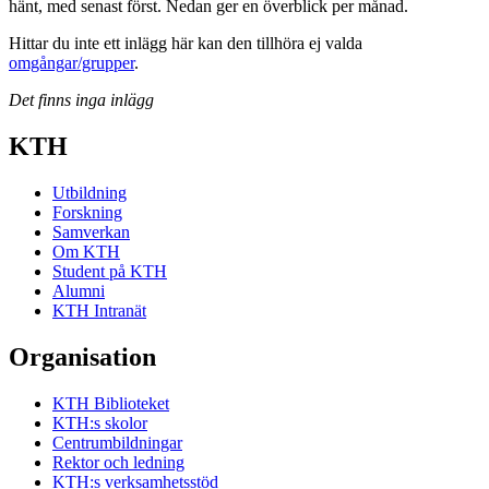
hänt, med senast först. Nedan ger en överblick per månad.
Hittar du inte ett inlägg här kan den tillhöra ej valda
omgångar/grupper
.
Det finns inga inlägg
KTH
Utbildning
Forskning
Samverkan
Om KTH
Student på KTH
Alumni
KTH Intranät
Organisation
KTH Biblioteket
KTH:s skolor
Centrumbildningar
Rektor och ledning
KTH:s verksamhetsstöd