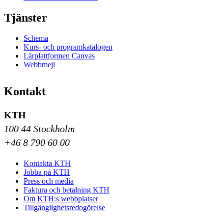
Tjänster
Schema
Kurs- och programkatalogen
Lärplattformen Canvas
Webbmejl
Kontakt
KTH
100 44 Stockholm
+46 8 790 60 00
Kontakta KTH
Jobba på KTH
Press och media
Faktura och betalning KTH
Om KTH:s webbplatser
Tillgänglighetsredogörelse