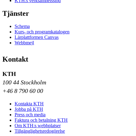
KTH:s verksamhetsstöd
Tjänster
Schema
Kurs- och programkatalogen
Lärplattformen Canvas
Webbmejl
Kontakt
KTH
100 44 Stockholm
+46 8 790 60 00
Kontakta KTH
Jobba på KTH
Press och media
Faktura och betalning KTH
Om KTH:s webbplatser
Tillgänglighetsredogörelse