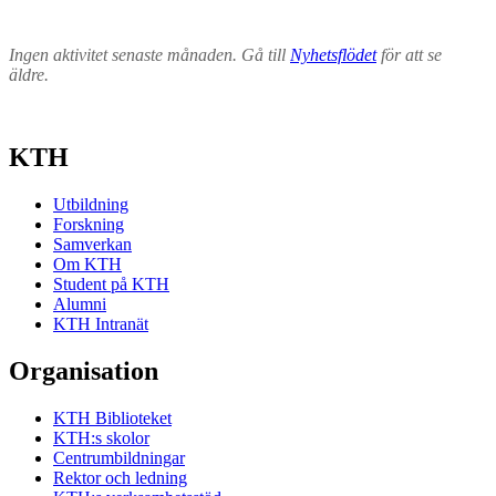
Ingen aktivitet senaste månaden. Gå till
Nyhetsflödet
för att se
äldre.
KTH
Utbildning
Forskning
Samverkan
Om KTH
Student på KTH
Alumni
KTH Intranät
Organisation
KTH Biblioteket
KTH:s skolor
Centrumbildningar
Rektor och ledning