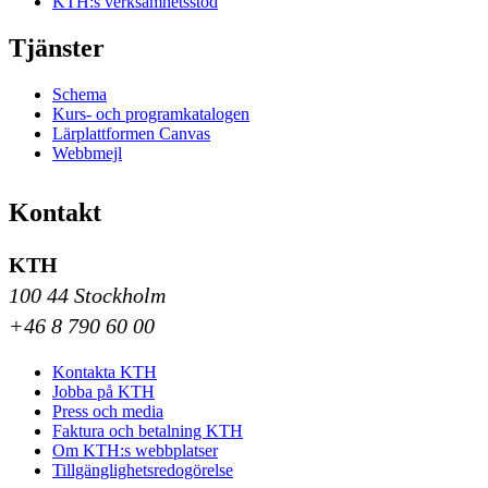
KTH:s verksamhetsstöd
Tjänster
Schema
Kurs- och programkatalogen
Lärplattformen Canvas
Webbmejl
Kontakt
KTH
100 44 Stockholm
+46 8 790 60 00
Kontakta KTH
Jobba på KTH
Press och media
Faktura och betalning KTH
Om KTH:s webbplatser
Tillgänglighetsredogörelse