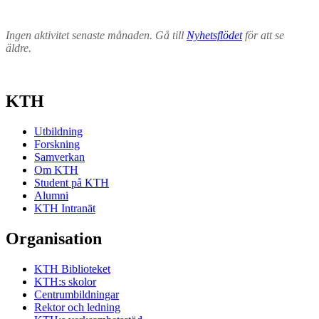
Ingen aktivitet senaste månaden. Gå till
Nyhetsflödet
för att se
äldre.
KTH
Utbildning
Forskning
Samverkan
Om KTH
Student på KTH
Alumni
KTH Intranät
Organisation
KTH Biblioteket
KTH:s skolor
Centrumbildningar
Rektor och ledning