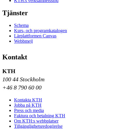
KTH:s verksamhetsstöd
Tjänster
Schema
Kurs- och programkatalogen
Lärplattformen Canvas
Webbmejl
Kontakt
KTH
100 44 Stockholm
+46 8 790 60 00
Kontakta KTH
Jobba på KTH
Press och media
Faktura och betalning KTH
Om KTH:s webbplatser
Tillgänglighetsredogörelse