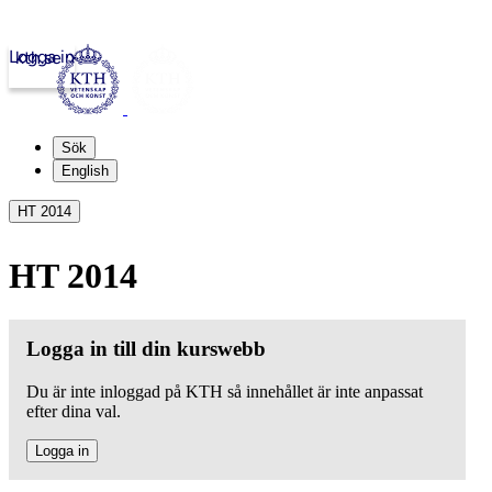
Logga in
kth.se
Sök
English
HT 2014
HT 2014
Logga in till din kurswebb
Du är inte inloggad på KTH så innehållet är inte anpassat
efter dina val.
Logga in