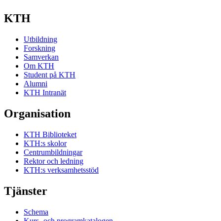
KTH
Utbildning
Forskning
Samverkan
Om KTH
Student på KTH
Alumni
KTH Intranät
Organisation
KTH Biblioteket
KTH:s skolor
Centrumbildningar
Rektor och ledning
KTH:s verksamhetsstöd
Tjänster
Schema
Kurs- och programkatalogen