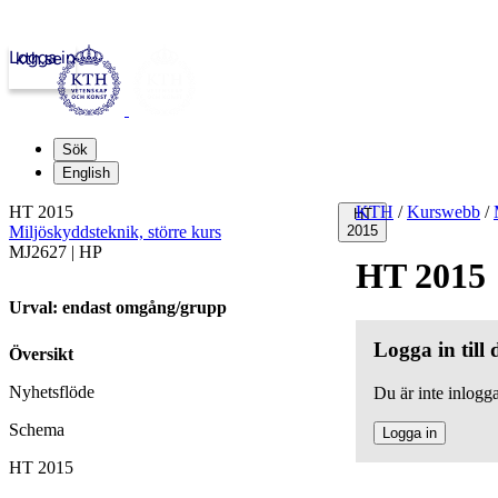
Logga in
kth.se
Sök
English
HT 2015
KTH
/
Kurswebb
/
HT
Miljöskyddsteknik, större kurs
2015
MJ2627 | HP
HT 2015
Urval: endast omgång/grupp
Logga in till
Översikt
Nyhetsflöde
Du är inte inlogga
Schema
Logga in
HT 2015