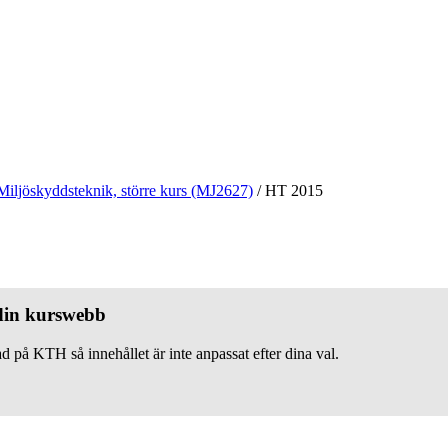
Miljöskyddsteknik, större kurs (MJ2627)
/
HT 2015
 din kurswebb
d på KTH så innehållet är inte anpassat efter dina val.