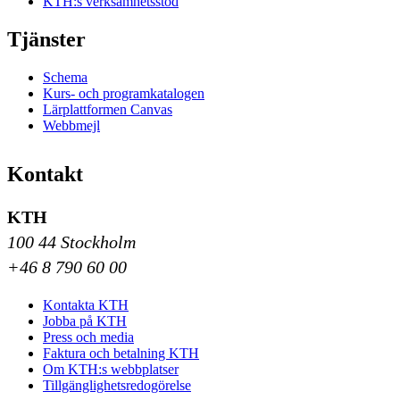
KTH:s verksamhetsstöd
Tjänster
Schema
Kurs- och programkatalogen
Lärplattformen Canvas
Webbmejl
Kontakt
KTH
100 44 Stockholm
+46 8 790 60 00
Kontakta KTH
Jobba på KTH
Press och media
Faktura och betalning KTH
Om KTH:s webbplatser
Tillgänglighetsredogörelse