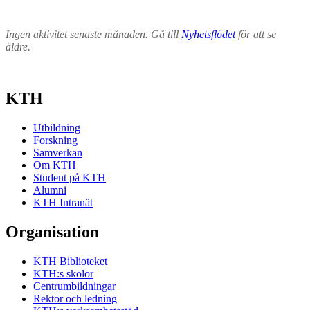
Ingen aktivitet senaste månaden. Gå till
Nyhetsflödet
för att se
äldre.
KTH
Utbildning
Forskning
Samverkan
Om KTH
Student på KTH
Alumni
KTH Intranät
Organisation
KTH Biblioteket
KTH:s skolor
Centrumbildningar
Rektor och ledning