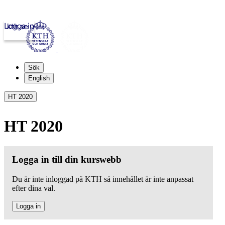
Logga in
kth.se
Sök
English
HT 2020
HT 2020
Logga in till din kurswebb
Du är inte inloggad på KTH så innehållet är inte anpassat
efter dina val.
Logga in