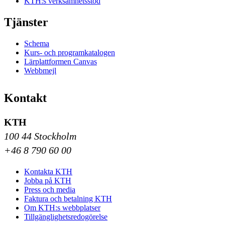
KTH:s verksamhetsstöd
Tjänster
Schema
Kurs- och programkatalogen
Lärplattformen Canvas
Webbmejl
Kontakt
KTH
100 44 Stockholm
+46 8 790 60 00
Kontakta KTH
Jobba på KTH
Press och media
Faktura och betalning KTH
Om KTH:s webbplatser
Tillgänglighetsredogörelse