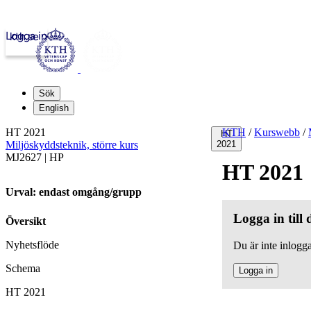
Logga in
kth.se
Sök
English
HT 2021
KTH
/
Kurswebb
/
HT
Miljöskyddsteknik, större kurs
2021
MJ2627 | HP
HT 2021
Urval: endast omgång/grupp
Logga in till
Översikt
Nyhetsflöde
Du är inte inlogga
Schema
Logga in
HT 2021