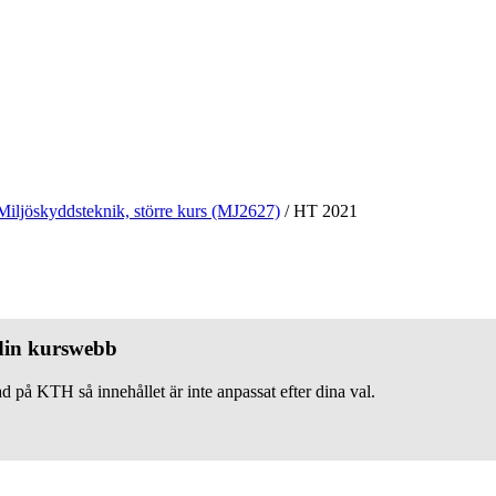
Miljöskyddsteknik, större kurs (MJ2627)
/
HT 2021
 din kurswebb
d på KTH så innehållet är inte anpassat efter dina val.