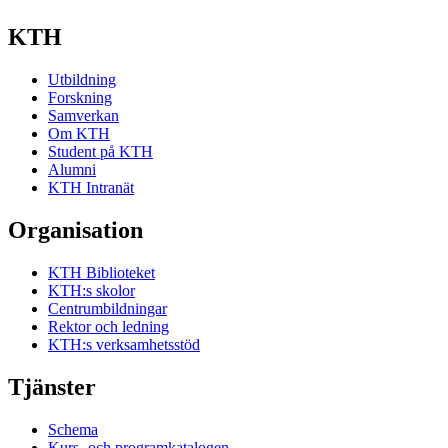
KTH
Utbildning
Forskning
Samverkan
Om KTH
Student på KTH
Alumni
KTH Intranät
Organisation
KTH Biblioteket
KTH:s skolor
Centrumbildningar
Rektor och ledning
KTH:s verksamhetsstöd
Tjänster
Schema
Kurs- och programkatalogen