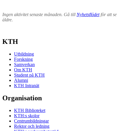
Ingen aktivitet senaste månaden. Gå till
Nyhetsflödet
för att se
äldre.
KTH
Utbildning
Forskning
Samverkan
Om KTH
Student på KTH
Alumni
KTH Intranät
Organisation
KTH Biblioteket
KTH:s skolor
Centrumbildningar
Rektor och ledning