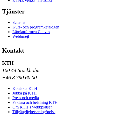
KTH:s verksamhetsstöd
Tjänster
Schema
Kurs- och programkatalogen
Lärplattformen Canvas
Webbmejl
Kontakt
KTH
100 44 Stockholm
+46 8 790 60 00
Kontakta KTH
Jobba på KTH
Press och media
Faktura och betalning KTH
Om KTH:s webbplatser
Tillgänglighetsredogörelse