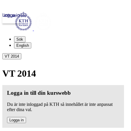
Logga in
kth.se
Sök
English
VT 2014
VT 2014
Logga in till din kurswebb
Du är inte inloggad på KTH så innehållet är inte anpassat
efter dina val.
Logga in