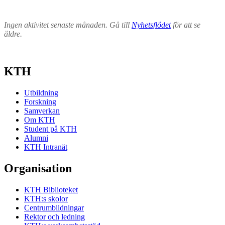
Ingen aktivitet senaste månaden. Gå till
Nyhetsflödet
för att se
äldre.
KTH
Utbildning
Forskning
Samverkan
Om KTH
Student på KTH
Alumni
KTH Intranät
Organisation
KTH Biblioteket
KTH:s skolor
Centrumbildningar
Rektor och ledning