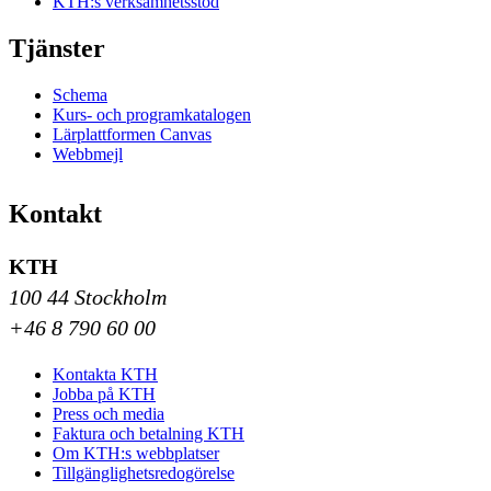
KTH:s verksamhetsstöd
Tjänster
Schema
Kurs- och programkatalogen
Lärplattformen Canvas
Webbmejl
Kontakt
KTH
100 44 Stockholm
+46 8 790 60 00
Kontakta KTH
Jobba på KTH
Press och media
Faktura och betalning KTH
Om KTH:s webbplatser
Tillgänglighetsredogörelse