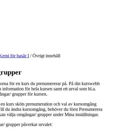
Kemi för basår I
/
Övrigt innehåll
rupper
orna för en kurs du prenumererar på. På din kurswebb
n information för hela kursen samt ett urval som bl.a.
ångar/ grupper för kursen.
å en kurs sköts prenumeration och val av kursomgång
 Vill du ändra kursomgång, behöver du först Prenumerera
kan välja omgångar/ grupper under Mina inställningar.
r/ grupper påverkar urvalet: