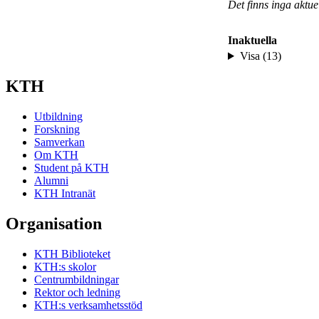
Det finns inga aktu
Inaktuella
Visa (13)
KTH
Utbildning
Forskning
Samverkan
Om KTH
Student på KTH
Alumni
KTH Intranät
Organisation
KTH Biblioteket
KTH:s skolor
Centrumbildningar
Rektor och ledning
KTH:s verksamhetsstöd