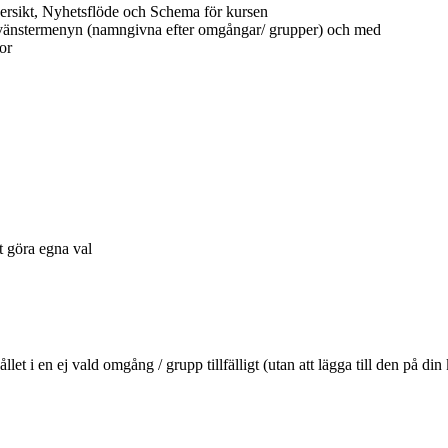
ersikt, Nyhetsflöde och Schema för kursen
 vänstermenyn (namngivna efter omgångar/ grupper) och med
or
tt göra egna val
ehållet i en ej vald omgång / grupp tillfälligt (utan att lägga till den 