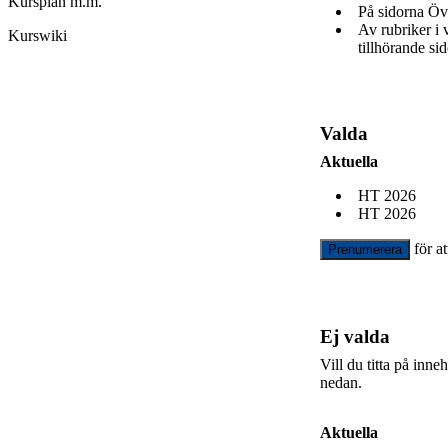
Kursplan m.m.
På sidorna Öv
Av rubriker i
Kurswiki
tillhörande sid
Valda
Aktuella
HT 2026
HT 2026
för a
Prenumerera
Ej valda
Vill du titta på inn
nedan.
Aktuella