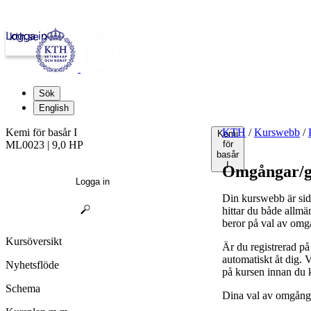
Logga in
kth.se
Sök
English
Kemi för basår I
KTH
/
Kurswebb
/
Kemi
ML0023 | 9,0 HP
för
basår
I
Omgångar/g
Logga in
Din kurswebb är sid
hittar du både allmä
beror på val av omg
Kursöversikt
Är du registrerad p
automatiskt åt dig.
Nyhetsflöde
på kursen innan du 
Schema
Dina val av omgånga