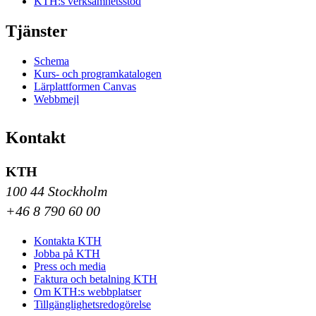
KTH:s verksamhetsstöd
Tjänster
Schema
Kurs- och programkatalogen
Lärplattformen Canvas
Webbmejl
Kontakt
KTH
100 44 Stockholm
+46 8 790 60 00
Kontakta KTH
Jobba på KTH
Press och media
Faktura och betalning KTH
Om KTH:s webbplatser
Tillgänglighetsredogörelse