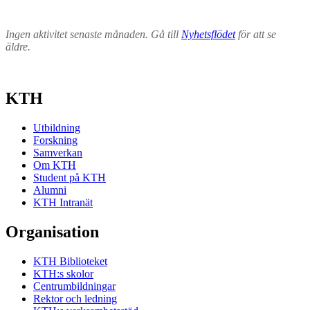
Ingen aktivitet senaste månaden. Gå till
Nyhetsflödet
för att se
äldre.
KTH
Utbildning
Forskning
Samverkan
Om KTH
Student på KTH
Alumni
KTH Intranät
Organisation
KTH Biblioteket
KTH:s skolor
Centrumbildningar
Rektor och ledning