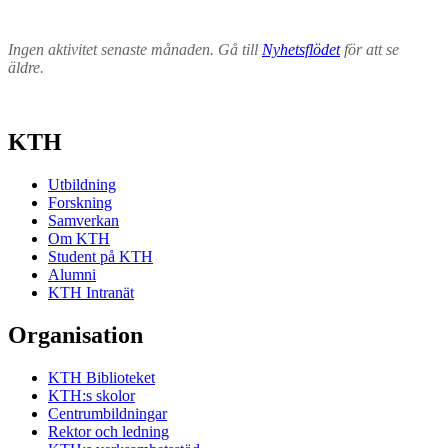
Ingen aktivitet senaste månaden. Gå till
Nyhetsflödet
för att se
äldre.
KTH
Utbildning
Forskning
Samverkan
Om KTH
Student på KTH
Alumni
KTH Intranät
Organisation
KTH Biblioteket
KTH:s skolor
Centrumbildningar
Rektor och ledning