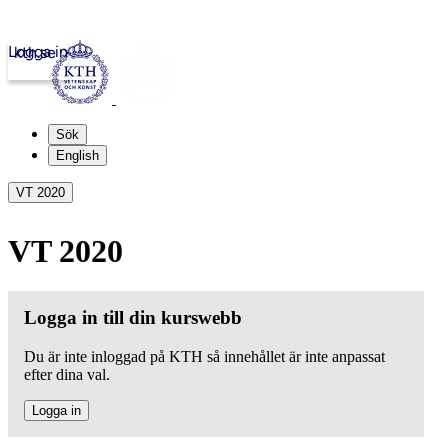
Logga in
kth.se
Sök
English
VT 2020
VT 2020
Logga in till din kurswebb
Du är inte inloggad på KTH så innehållet är inte anpassat
efter dina val.
Logga in