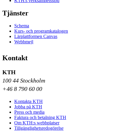
KTH:s verksamhetsstöd
Tjänster
Schema
Kurs- och programkatalogen
Lärplattformen Canvas
Webbmejl
Kontakt
KTH
100 44 Stockholm
+46 8 790 60 00
Kontakta KTH
Jobba på KTH
Press och media
Faktura och betalning KTH
Om KTH:s webbplatser
Tillgänglighetsredogörelse