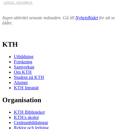
anmäl missbruk
Ingen aktivitet senaste månaden. Gå till
Nyhetsflödet
för att se
äldre.
KTH
Utbildning
Forskning
Samverkan
Om KTH
Student på KTH
Alumni
KTH Intranät
Organisation
KTH Biblioteket
KTH:s skolor
Centrumbildningar
Rektor och ledning