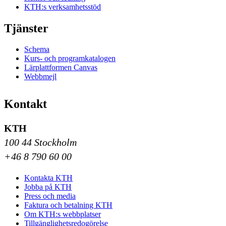
KTH:s verksamhetsstöd
Tjänster
Schema
Kurs- och programkatalogen
Lärplattformen Canvas
Webbmejl
Kontakt
KTH
100 44 Stockholm
+46 8 790 60 00
Kontakta KTH
Jobba på KTH
Press och media
Faktura och betalning KTH
Om KTH:s webbplatser
Tillgänglighetsredogörelse