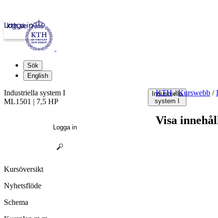
Logga in
kth.se
Sök
English
Industriella system I
KTH
/
Kurswebb
/
Industriella
ML1501 | 7,5 HP
system I
Visa innehål
Logga in
Kursöversikt
Nyhetsflöde
Schema