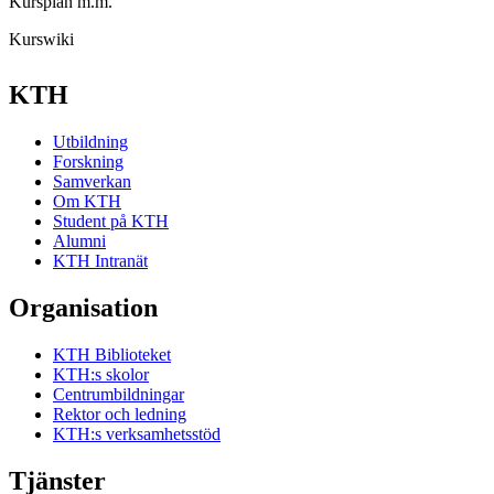
Kursplan m.m.
Kurswiki
KTH
Utbildning
Forskning
Samverkan
Om KTH
Student på KTH
Alumni
KTH Intranät
Organisation
KTH Biblioteket
KTH:s skolor
Centrumbildningar
Rektor och ledning
KTH:s verksamhetsstöd
Tjänster