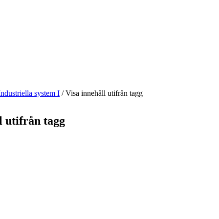
Industriella system I
/
Visa innehåll utifrån tagg
l utifrån tagg