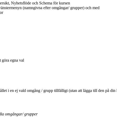
ersikt, Nyhetsflöde och Schema för kursen
 vänstermenyn (namngivna efter omgångar/ grupper) och med
or
tt göra egna val
ehållet i en ej vald omgång / grupp tillfälligt (utan att lägga till den 
ella omgångar/ grupper