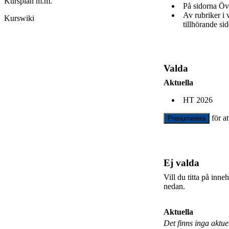
Kursplan m.m.
På sidorna Öv
Av rubriker i
Kurswiki
tillhörande sid
Valda
Aktuella
HT 2026
för a
Prenumerera
Ej valda
Vill du titta på inn
nedan.
Aktuella
Det finns inga aktu