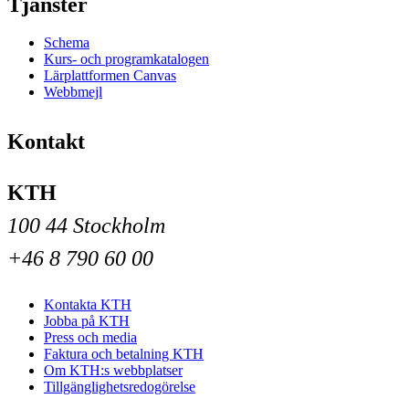
Tjänster
Schema
Kurs- och programkatalogen
Lärplattformen Canvas
Webbmejl
Kontakt
KTH
100 44 Stockholm
+46 8 790 60 00
Kontakta KTH
Jobba på KTH
Press och media
Faktura och betalning KTH
Om KTH:s webbplatser
Tillgänglighetsredogörelse