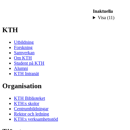
Inaktuella
Visa (11)
KTH
Utbildning
Forskning
Samverkan
Om KTH
Student på KTH
Alumni
KTH Intranät
Organisation
KTH Biblioteket
KTH:s skolor
Centrumbildningar
Rektor och ledning
KTH:s verksamhetsstöd