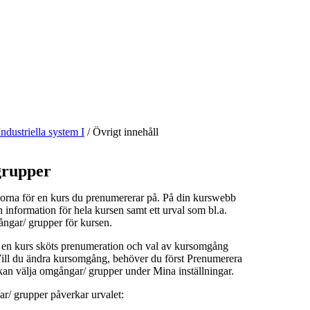
Industriella system I
/
Övrigt innehåll
rupper
orna för en kurs du prenumererar på. På din kurswebb
n information för hela kursen samt ett urval som bl.a.
ångar/ grupper för kursen.
å en kurs sköts prenumeration och val av kursomgång
 Vill du ändra kursomgång, behöver du först Prenumerera
kan välja omgångar/ grupper under Mina inställningar.
r/ grupper påverkar urvalet: