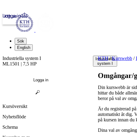
Logga in
kth.se
Sök
English
Industriella system I
KTH
/
Kurswebb
/
Industriella
ML1501 | 7,5 HP
system I
Omgångar/g
Logga in
Din kurswebb är sid
hittar du både allmä
beror på val av omg
Kursöversikt
Är du registrerad p
automatiskt åt dig.
Nyhetsflöde
på kursen innan du 
Schema
Dina val av omgånga