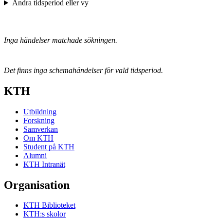
Ändra tidsperiod eller vy
Inga händelser matchade sökningen.
Det finns inga schemahändelser för vald tidsperiod.
KTH
Utbildning
Forskning
Samverkan
Om KTH
Student på KTH
Alumni
KTH Intranät
Organisation
KTH Biblioteket
KTH:s skolor