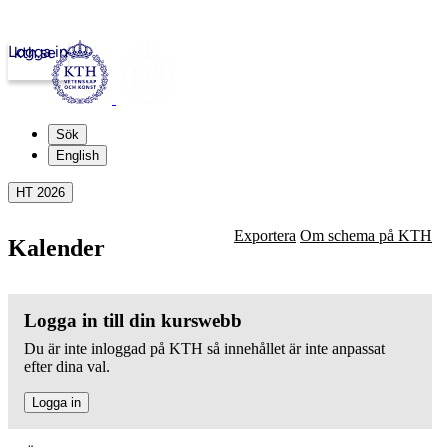
Logga in
kth.se
Sök
English
HT 2026
Exportera
Om schema på KTH
Kalender
Logga in till din kurswebb
Du är inte inloggad på KTH så innehållet är inte anpassat
efter dina val.
Logga in