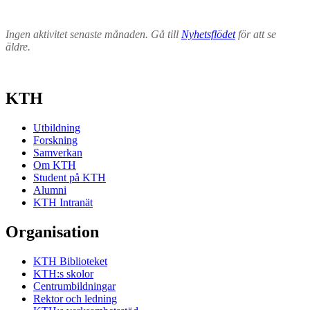
Ingen aktivitet senaste månaden. Gå till
Nyhetsflödet
för att se
äldre.
KTH
Utbildning
Forskning
Samverkan
Om KTH
Student på KTH
Alumni
KTH Intranät
Organisation
KTH Biblioteket
KTH:s skolor
Centrumbildningar
Rektor och ledning