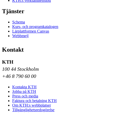
KTH:s verksamhetsstöd
Tjänster
Schema
Kurs- och programkatalogen
Lärplattformen Canvas
Webbmejl
Kontakt
KTH
100 44 Stockholm
+46 8 790 60 00
Kontakta KTH
Jobba på KTH
Press och media
Faktura och betalning KTH
Om KTH:s webbplatser
Tillgänglighetsredogörelse