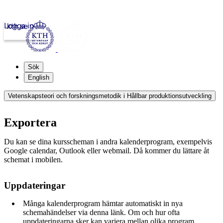
Logga in
kth.se
Sök
English
Vetenskapsteori och forskningsmetodik i Hållbar produktionsutveckling
Exportera
Du kan se dina kursscheman i andra kalenderprogram, exempelvis
Google calendar, Outlook eller webmail. Då kommer du lättare åt
schemat i mobilen.
Uppdateringar
Många kalenderprogram hämtar automatiskt in nya
schemahändelser via denna länk. Om och hur ofta
uppdateringarna sker kan variera mellan olika program.