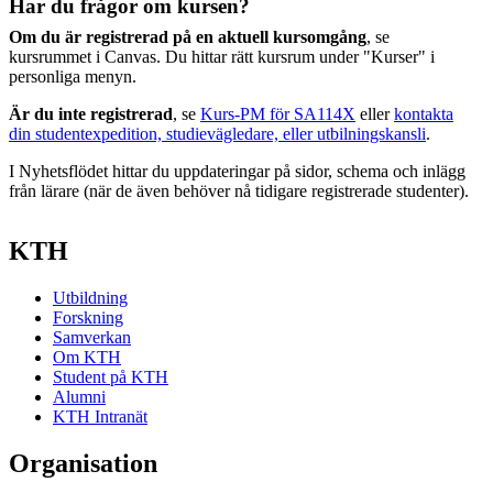
Har du frågor om kursen?
Om du är registrerad på en aktuell kursomgång
, se
kursrummet i Canvas. Du hittar rätt kursrum under "Kurser" i
personliga menyn.
Är du inte registrerad
, se
Kurs-PM för SA114X
eller
kontakta
din studentexpedition, studievägledare, eller utbilningskansli
.
I Nyhetsflödet hittar du uppdateringar på sidor, schema och inlägg
från lärare (när de även behöver nå tidigare registrerade studenter).
KTH
Utbildning
Forskning
Samverkan
Om KTH
Student på KTH
Alumni
KTH Intranät
Organisation