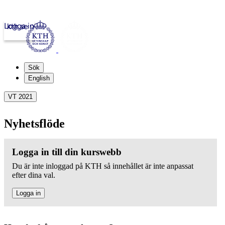
Logga in
kth.se
Sök
English
VT 2021
Nyhetsflöde
Logga in till din kurswebb
Du är inte inloggad på KTH så innehållet är inte anpassat
efter dina val.
Logga in