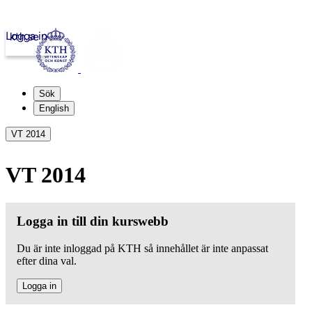
Logga in
kth.se
Sök
English
VT 2014
VT 2014
Logga in till din kurswebb
Du är inte inloggad på KTH så innehållet är inte anpassat
efter dina val.
Logga in