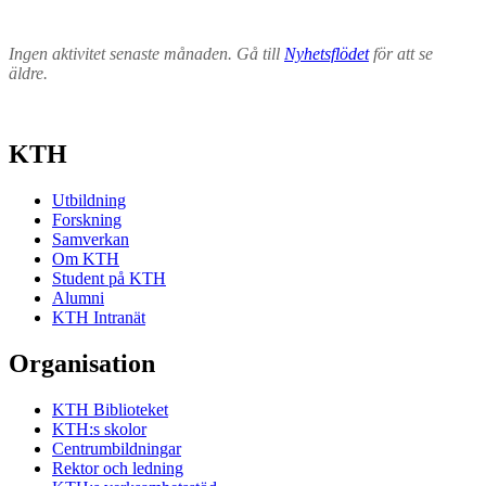
Ingen aktivitet senaste månaden. Gå till
Nyhetsflödet
för att se
äldre.
KTH
Utbildning
Forskning
Samverkan
Om KTH
Student på KTH
Alumni
KTH Intranät
Organisation
KTH Biblioteket
KTH:s skolor
Centrumbildningar
Rektor och ledning