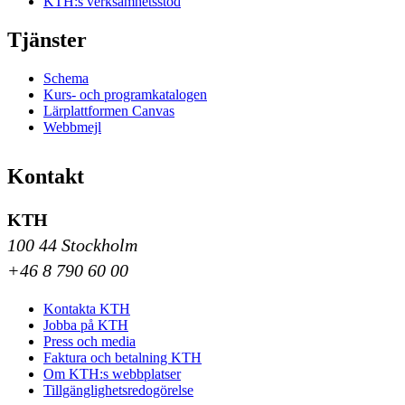
KTH:s verksamhetsstöd
Tjänster
Schema
Kurs- och programkatalogen
Lärplattformen Canvas
Webbmejl
Kontakt
KTH
100 44 Stockholm
+46 8 790 60 00
Kontakta KTH
Jobba på KTH
Press och media
Faktura och betalning KTH
Om KTH:s webbplatser
Tillgänglighetsredogörelse