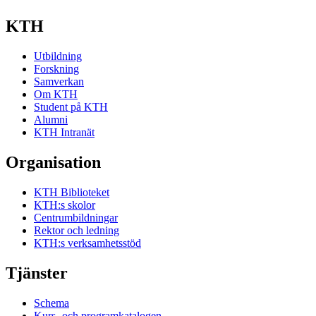
KTH
Utbildning
Forskning
Samverkan
Om KTH
Student på KTH
Alumni
KTH Intranät
Organisation
KTH Biblioteket
KTH:s skolor
Centrumbildningar
Rektor och ledning
KTH:s verksamhetsstöd
Tjänster
Schema
Kurs- och programkatalogen