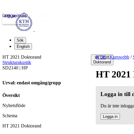
Logga in
kth.se
Sök
English
HT 2021 Doktorand
KTH
/
Kurswebb
/
HT 2021
Strukturakustik
Doktorand
SD2140 | HP
HT 2021
Urval: endast omgång/grupp
Logga in till
Översikt
Nyhetsflöde
Du är inte inlogga
Schema
Logga in
HT 2021 Doktorand