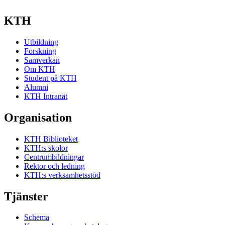
KTH
Utbildning
Forskning
Samverkan
Om KTH
Student på KTH
Alumni
KTH Intranät
Organisation
KTH Biblioteket
KTH:s skolor
Centrumbildningar
Rektor och ledning
KTH:s verksamhetsstöd
Tjänster
Schema