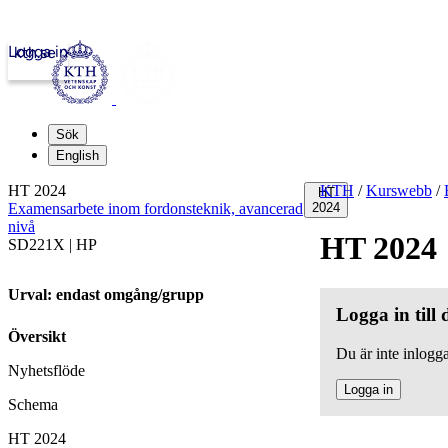
Logga in
kth.se
Sök
English
HT 2024
KTH
/
Kurswebb
/
HT
Examensarbete inom fordonsteknik, avancerad
2024
nivå
HT 2024
SD221X | HP
Urval: endast omgång/grupp
Logga in till
Översikt
Du är inte inlogga
Nyhetsflöde
Logga in
Schema
HT 2024