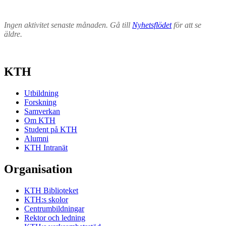
Ingen aktivitet senaste månaden. Gå till
Nyhetsflödet
för att se
äldre.
KTH
Utbildning
Forskning
Samverkan
Om KTH
Student på KTH
Alumni
KTH Intranät
Organisation
KTH Biblioteket
KTH:s skolor
Centrumbildningar
Rektor och ledning