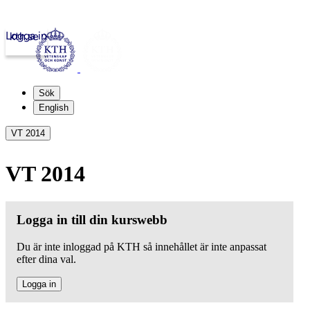
Logga in
kth.se
Sök
English
VT 2014
VT 2014
Logga in till din kurswebb
Du är inte inloggad på KTH så innehållet är inte anpassat
efter dina val.
Logga in