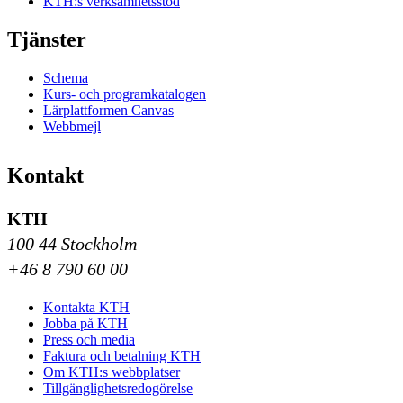
KTH:s verksamhetsstöd
Tjänster
Schema
Kurs- och programkatalogen
Lärplattformen Canvas
Webbmejl
Kontakt
KTH
100 44 Stockholm
+46 8 790 60 00
Kontakta KTH
Jobba på KTH
Press och media
Faktura och betalning KTH
Om KTH:s webbplatser
Tillgänglighetsredogörelse