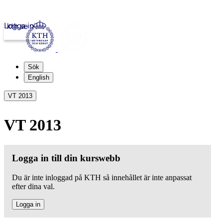
Logga in
kth.se
Sök
English
VT 2013
VT 2013
Logga in till din kurswebb
Du är inte inloggad på KTH så innehållet är inte anpassat
efter dina val.
Logga in