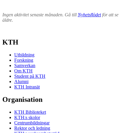
Ingen aktivitet senaste månaden. Gå till
Nyhetsflödet
för att se
äldre.
KTH
Utbildning
Forskning
Samverkan
Om KTH
Student på KTH
Alumni
KTH Intranät
Organisation
KTH Biblioteket
KTH:s skolor
Centrumbildningar
Rektor och ledning