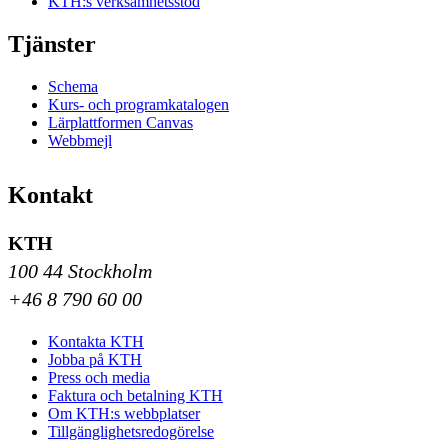
KTH:s verksamhetsstöd
Tjänster
Schema
Kurs- och programkatalogen
Lärplattformen Canvas
Webbmejl
Kontakt
KTH
100 44 Stockholm
+46 8 790 60 00
Kontakta KTH
Jobba på KTH
Press och media
Faktura och betalning KTH
Om KTH:s webbplatser
Tillgänglighetsredogörelse