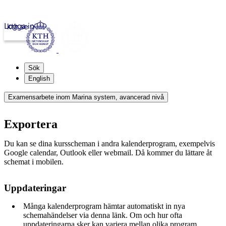
Logga in
kth.se
Sök
English
Examensarbete inom Marina system, avancerad nivå
Exportera
Du kan se dina kursscheman i andra kalenderprogram, exempelvis
Google calendar, Outlook eller webmail. Då kommer du lättare åt
schemat i mobilen.
Uppdateringar
Många kalenderprogram hämtar automatiskt in nya
schemahändelser via denna länk. Om och hur ofta
uppdateringarna sker kan variera mellan olika program.