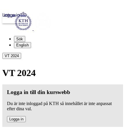
Logga in
kth.se
Sök
English
VT 2024
VT 2024
Logga in till din kurswebb
Du är inte inloggad på KTH så innehållet är inte anpassat
efter dina val.
Logga in