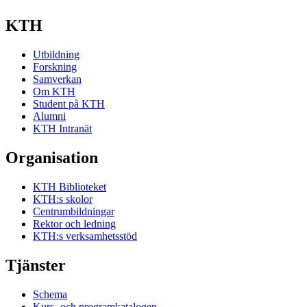
KTH
Utbildning
Forskning
Samverkan
Om KTH
Student på KTH
Alumni
KTH Intranät
Organisation
KTH Biblioteket
KTH:s skolor
Centrumbildningar
Rektor och ledning
KTH:s verksamhetsstöd
Tjänster
Schema
Kurs- och programkatalogen