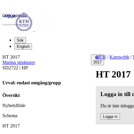
Logga in
kth.se
Sök
English
HT 2017
KTH
/
Kurswebb
/
HT
Marina strukturer
2017
SD2722 | HP
HT 2017
Urval: endast omgång/grupp
Logga in till
Översikt
Nyhetsflöde
Du är inte inlogga
Schema
Logga in
HT 2017