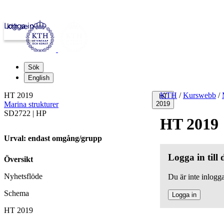
Logga in
kth.se
Sök
English
HT 2019
KTH
/
Kurswebb
/
HT
Marina strukturer
2019
SD2722 | HP
HT 2019
Urval: endast omgång/grupp
Logga in till
Översikt
Nyhetsflöde
Du är inte inlogga
Schema
Logga in
HT 2019