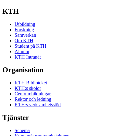
KTH
Utbildning
Forskning
Samverkan
Om KTH
Student på KTH
Alumni
KTH Intranät
Organisation
KTH Biblioteket
KTH:s skolor
Centrumbildningar
Rektor och ledning
KTH:s verksamhetsstöd
Tjänster
Schema
Kurs- och programkatalogen