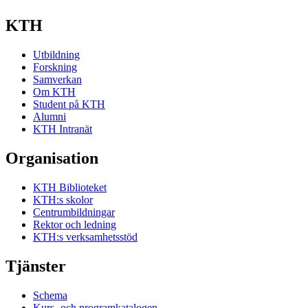
KTH
Utbildning
Forskning
Samverkan
Om KTH
Student på KTH
Alumni
KTH Intranät
Organisation
KTH Biblioteket
KTH:s skolor
Centrumbildningar
Rektor och ledning
KTH:s verksamhetsstöd
Tjänster
Schema
Kurs- och programkatalogen