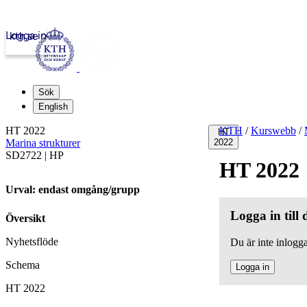
Logga in
kth.se
Sök
English
HT 2022
KTH
/
Kurswebb
/
HT
Marina strukturer
2022
SD2722 | HP
HT 2022
Urval: endast omgång/grupp
Logga in till
Översikt
Nyhetsflöde
Du är inte inlogga
Schema
Logga in
HT 2022