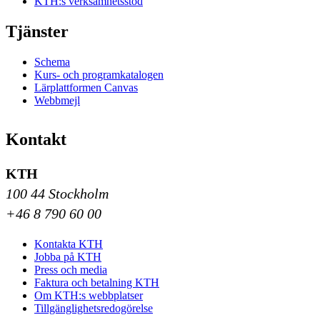
KTH:s verksamhetsstöd
Tjänster
Schema
Kurs- och programkatalogen
Lärplattformen Canvas
Webbmejl
Kontakt
KTH
100 44 Stockholm
+46 8 790 60 00
Kontakta KTH
Jobba på KTH
Press och media
Faktura och betalning KTH
Om KTH:s webbplatser
Tillgänglighetsredogörelse