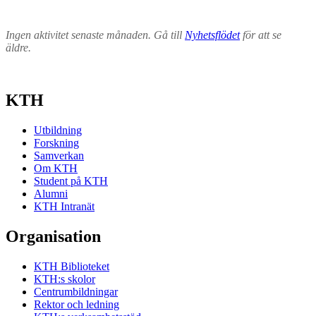
Ingen aktivitet senaste månaden. Gå till
Nyhetsflödet
för att se
äldre.
KTH
Utbildning
Forskning
Samverkan
Om KTH
Student på KTH
Alumni
KTH Intranät
Organisation
KTH Biblioteket
KTH:s skolor
Centrumbildningar
Rektor och ledning