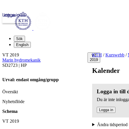
Logga in
kth.se
Sök
English
VT 2019
KTH
/
Kurswebb
/
VT
Marin hydromekanik
2019
SD2723 | HP
Kalender
Urval: endast omgång/grupp
Logga in till
Översikt
Du är inte inlogga
Nyhetsflöde
Logga in
Schema
VT 2019
Ändra tidsperiod 