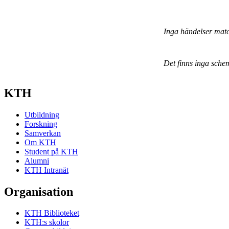
Inga händelser mat
Det finns inga sche
KTH
Utbildning
Forskning
Samverkan
Om KTH
Student på KTH
Alumni
KTH Intranät
Organisation
KTH Biblioteket
KTH:s skolor