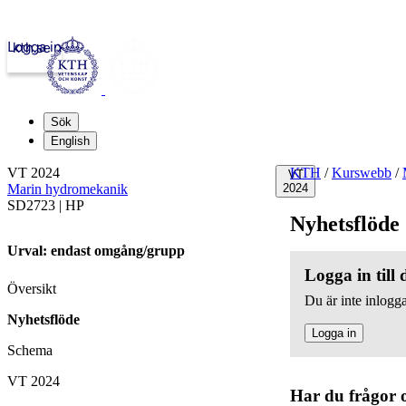
Logga in
kth.se
Sök
English
VT 2024
KTH
/
Kurswebb
/
VT
Marin hydromekanik
2024
SD2723 | HP
Nyhetsflöde
Urval: endast omgång/grupp
Logga in till
Översikt
Du är inte inlogga
Nyhetsflöde
Logga in
Schema
VT 2024
Har du frågor 