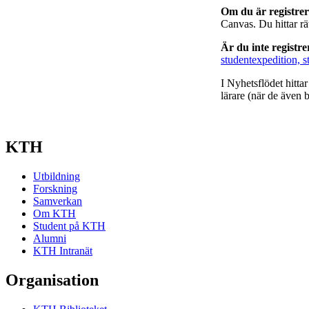
Om du är registre
Canvas. Du hittar r
Är du inte registr
studentexpedition, s
I Nyhetsflödet hitta
lärare (när de även b
KTH
Utbildning
Forskning
Samverkan
Om KTH
Student på KTH
Alumni
KTH Intranät
Organisation