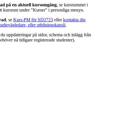
rad på en aktuell kursomgång
, se kursrummet i
ätt kursrum under "Kurser" i personliga menyn.
erad
, se
Kurs-PM för SD2723
eller
kontakta din
tudievägledare, eller utbilningskansli
.
r du uppdateringar på sidor, schema och inlägg från
ehöver nå tidigare registrerade studenter).