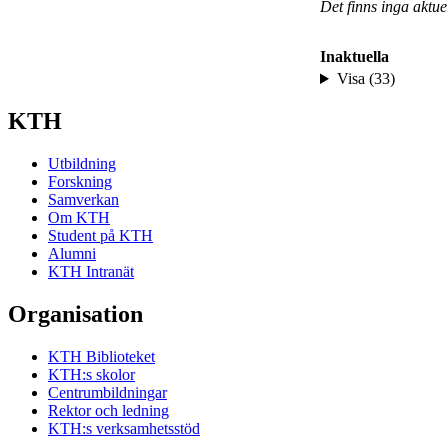
Det finns inga aktu
Inaktuella
Visa (33)
KTH
Utbildning
Forskning
Samverkan
Om KTH
Student på KTH
Alumni
KTH Intranät
Organisation
KTH Biblioteket
KTH:s skolor
Centrumbildningar
Rektor och ledning
KTH:s verksamhetsstöd