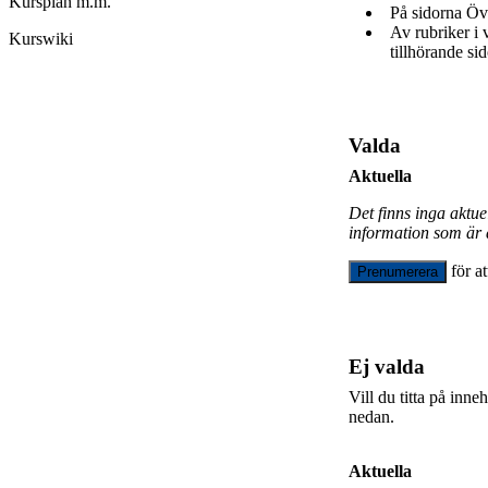
Kursplan m.m.
På sidorna Öv
Av rubriker i
Kurswiki
tillhörande sid
Valda
Aktuella
Det finns inga aktu
information som är 
för a
Prenumerera
Ej valda
Vill du titta på inn
nedan.
Aktuella