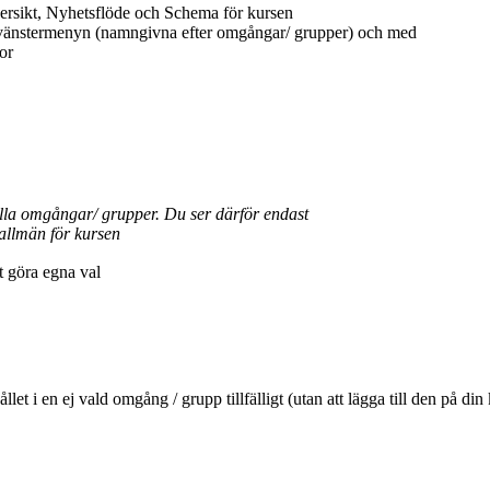
ersikt, Nyhetsflöde och Schema för kursen
 vänstermenyn (namngivna efter omgångar/ grupper) och med
or
ella omgångar/ grupper. Du ser därför endast
allmän för kursen
tt göra egna val
ehållet i en ej vald omgång / grupp tillfälligt (utan att lägga till den 