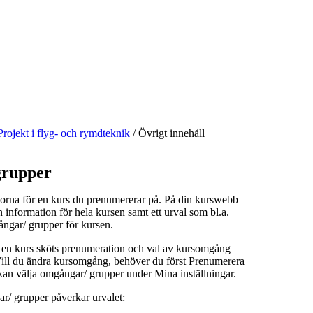
Projekt i flyg- och rymdteknik
/
Övrigt innehåll
rupper
orna för en kurs du prenumererar på. På din kurswebb
n information för hela kursen samt ett urval som bl.a.
ångar/ grupper för kursen.
å en kurs sköts prenumeration och val av kursomgång
 Vill du ändra kursomgång, behöver du först Prenumerera
kan välja omgångar/ grupper under Mina inställningar.
r/ grupper påverkar urvalet: