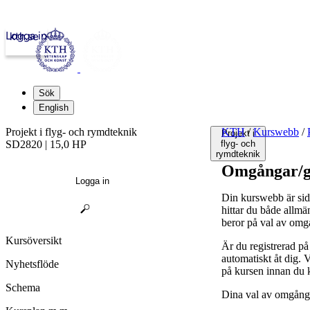
Logga in
kth.se
Sök
English
Projekt i flyg- och rymdteknik
KTH
/
Kurswebb
/
Projekt i
SD2820 | 15,0 HP
flyg- och
rymdteknik
Omgångar/g
Logga in
Din kurswebb är sid
hittar du både allmä
beror på val av omg
Kursöversikt
Är du registrerad p
automatiskt åt dig.
Nyhetsflöde
på kursen innan du 
Schema
Dina val av omgånga