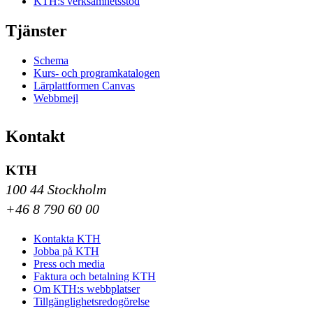
KTH:s verksamhetsstöd
Tjänster
Schema
Kurs- och programkatalogen
Lärplattformen Canvas
Webbmejl
Kontakt
KTH
100 44 Stockholm
+46 8 790 60 00
Kontakta KTH
Jobba på KTH
Press och media
Faktura och betalning KTH
Om KTH:s webbplatser
Tillgänglighetsredogörelse