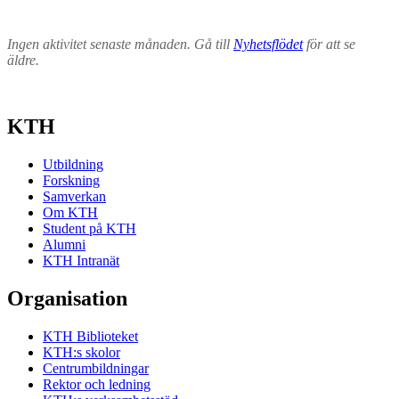
Ingen aktivitet senaste månaden. Gå till
Nyhetsflödet
för att se
äldre.
KTH
Utbildning
Forskning
Samverkan
Om KTH
Student på KTH
Alumni
KTH Intranät
Organisation
KTH Biblioteket
KTH:s skolor
Centrumbildningar
Rektor och ledning