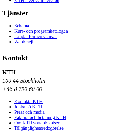
KTH:s verksamhetsstöd
Tjänster
Schema
Kurs- och programkatalogen
Lärplattformen Canvas
Webbmejl
Kontakt
KTH
100 44 Stockholm
+46 8 790 60 00
Kontakta KTH
Jobba på KTH
Press och media
Faktura och betalning KTH
Om KTH:s webbplatser
Tillgänglighetsredogörelse