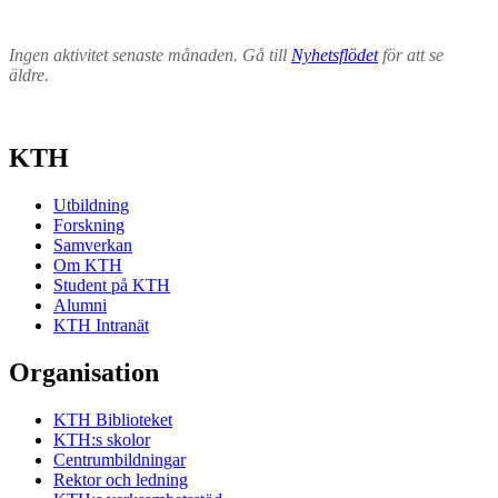
Ingen aktivitet senaste månaden. Gå till
Nyhetsflödet
för att se
äldre.
KTH
Utbildning
Forskning
Samverkan
Om KTH
Student på KTH
Alumni
KTH Intranät
Organisation
KTH Biblioteket
KTH:s skolor
Centrumbildningar
Rektor och ledning