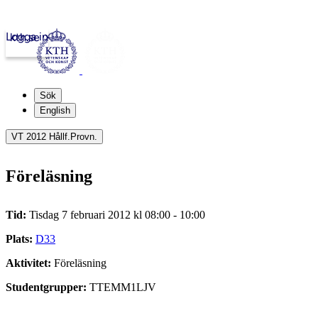
Logga in
kth.se
Sök
English
VT 2012 Hållf.Provn.
Föreläsning
Tid:
Tisdag 7 februari 2012 kl 08:00 - 10:00
Plats:
D33
Aktivitet:
Föreläsning
Studentgrupper:
TTEMM1LJV