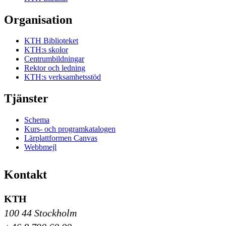
Organisation
KTH Biblioteket
KTH:s skolor
Centrumbildningar
Rektor och ledning
KTH:s verksamhetsstöd
Tjänster
Schema
Kurs- och programkatalogen
Lärplattformen Canvas
Webbmejl
Kontakt
KTH
100 44 Stockholm