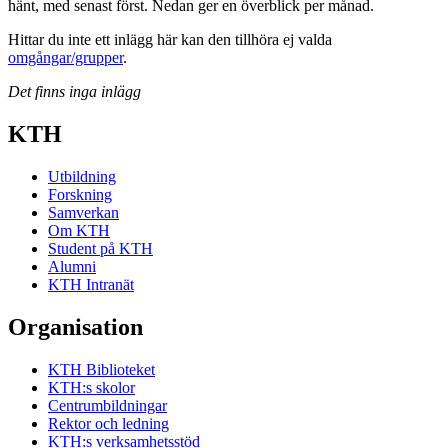
hänt, med senast först. Nedan ger en överblick per månad.
Hittar du inte ett inlägg här kan den tillhöra ej valda
omgångar/grupper
.
Det finns inga inlägg
KTH
Utbildning
Forskning
Samverkan
Om KTH
Student på KTH
Alumni
KTH Intranät
Organisation
KTH Biblioteket
KTH:s skolor
Centrumbildningar
Rektor och ledning
KTH:s verksamhetsstöd