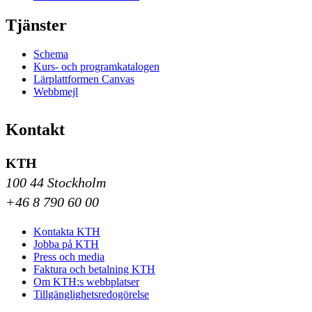
Tjänster
Schema
Kurs- och programkatalogen
Lärplattformen Canvas
Webbmejl
Kontakt
KTH
100 44 Stockholm
+46 8 790 60 00
Kontakta KTH
Jobba på KTH
Press och media
Faktura och betalning KTH
Om KTH:s webbplatser
Tillgänglighetsredogörelse