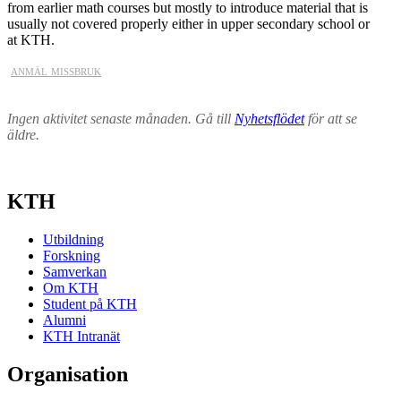
from earlier math courses but mostly to introduce material that is
usually not covered properly either in upper secondary school or
at KTH.
anmäl missbruk
Ingen aktivitet senaste månaden. Gå till
Nyhetsflödet
för att se
äldre.
KTH
Utbildning
Forskning
Samverkan
Om KTH
Student på KTH
Alumni
KTH Intranät
Organisation