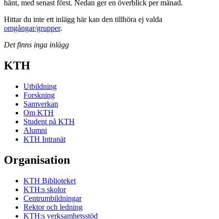
hänt, med senast först. Nedan ger en överblick per månad.
Hittar du inte ett inlägg här kan den tillhöra ej valda
omgångar/grupper
.
Det finns inga inlägg
KTH
Utbildning
Forskning
Samverkan
Om KTH
Student på KTH
Alumni
KTH Intranät
Organisation
KTH Biblioteket
KTH:s skolor
Centrumbildningar
Rektor och ledning
KTH:s verksamhetsstöd