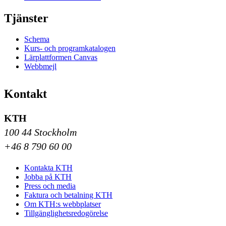
Tjänster
Schema
Kurs- och programkatalogen
Lärplattformen Canvas
Webbmejl
Kontakt
KTH
100 44 Stockholm
+46 8 790 60 00
Kontakta KTH
Jobba på KTH
Press och media
Faktura och betalning KTH
Om KTH:s webbplatser
Tillgänglighetsredogörelse