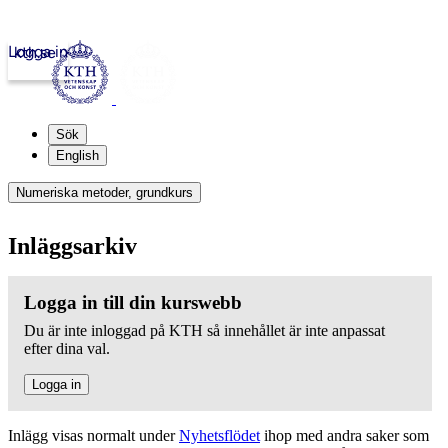
Logga in
kth.se
Sök
English
Numeriska metoder, grundkurs
Inläggsarkiv
Logga in till din kurswebb
Du är inte inloggad på KTH så innehållet är inte anpassat
efter dina val.
Logga in
Inlägg visas normalt under
Nyhetsflödet
ihop med andra saker som