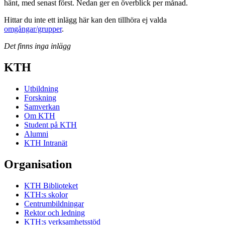
hänt, med senast först. Nedan ger en överblick per månad.
Hittar du inte ett inlägg här kan den tillhöra ej valda
omgångar/grupper
.
Det finns inga inlägg
KTH
Utbildning
Forskning
Samverkan
Om KTH
Student på KTH
Alumni
KTH Intranät
Organisation
KTH Biblioteket
KTH:s skolor
Centrumbildningar
Rektor och ledning
KTH:s verksamhetsstöd