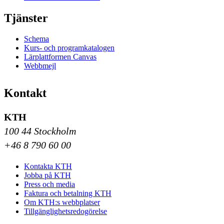
Tjänster
Schema
Kurs- och programkatalogen
Lärplattformen Canvas
Webbmejl
Kontakt
KTH
100 44 Stockholm
+46 8 790 60 00
Kontakta KTH
Jobba på KTH
Press och media
Faktura och betalning KTH
Om KTH:s webbplatser
Tillgänglighetsredogörelse