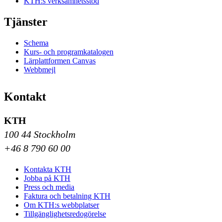
KTH:s verksamhetsstöd
Tjänster
Schema
Kurs- och programkatalogen
Lärplattformen Canvas
Webbmejl
Kontakt
KTH
100 44 Stockholm
+46 8 790 60 00
Kontakta KTH
Jobba på KTH
Press och media
Faktura och betalning KTH
Om KTH:s webbplatser
Tillgänglighetsredogörelse