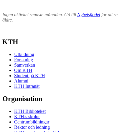
Ingen aktivitet senaste månaden. Gå till
Nyhetsflödet
för att se
äldre.
KTH
Utbildning
Forskning
Samverkan
Om KTH
Student på KTH
Alumni
KTH Intranät
Organisation
KTH Biblioteket
KTH:s skolor
Centrumbildningar
Rektor och ledning