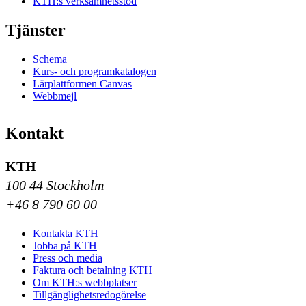
KTH:s verksamhetsstöd
Tjänster
Schema
Kurs- och programkatalogen
Lärplattformen Canvas
Webbmejl
Kontakt
KTH
100 44 Stockholm
+46 8 790 60 00
Kontakta KTH
Jobba på KTH
Press och media
Faktura och betalning KTH
Om KTH:s webbplatser
Tillgänglighetsredogörelse