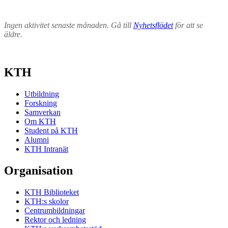
Ingen aktivitet senaste månaden. Gå till
Nyhetsflödet
för att se
äldre.
KTH
Utbildning
Forskning
Samverkan
Om KTH
Student på KTH
Alumni
KTH Intranät
Organisation
KTH Biblioteket
KTH:s skolor
Centrumbildningar
Rektor och ledning