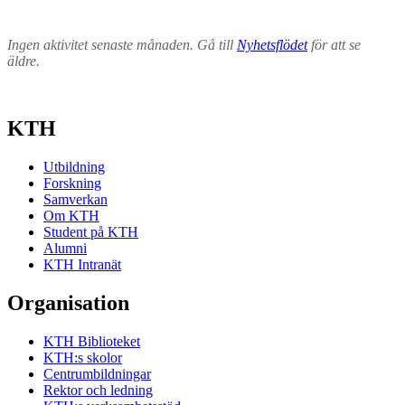
Ingen aktivitet senaste månaden. Gå till
Nyhetsflödet
för att se
äldre.
KTH
Utbildning
Forskning
Samverkan
Om KTH
Student på KTH
Alumni
KTH Intranät
Organisation
KTH Biblioteket
KTH:s skolor
Centrumbildningar
Rektor och ledning