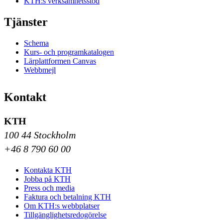
KTH:s verksamhetsstöd
Tjänster
Schema
Kurs- och programkatalogen
Lärplattformen Canvas
Webbmejl
Kontakt
KTH
100 44 Stockholm
+46 8 790 60 00
Kontakta KTH
Jobba på KTH
Press och media
Faktura och betalning KTH
Om KTH:s webbplatser
Tillgänglighetsredogörelse