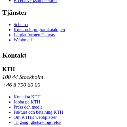
KTH:s verksamhetsstöd
Tjänster
Schema
Kurs- och programkatalogen
Lärplattformen Canvas
Webbmejl
Kontakt
KTH
100 44 Stockholm
+46 8 790 60 00
Kontakta KTH
Jobba på KTH
Press och media
Faktura och betalning KTH
Om KTH:s webbplatser
Tillgänglighetsredogörelse