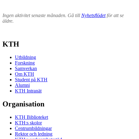
Ingen aktivitet senaste månaden. Gå till
Nyhetsflödet
för att se
äldre.
KTH
Utbildning
Forskning
Samverkan
Om KTH
Student på KTH
Alumni
KTH Intranät
Organisation
KTH Biblioteket
KTH:s skolor
Centrumbildningar
Rektor och ledning