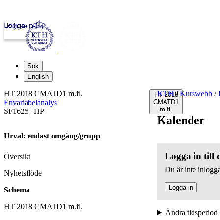
Logga in
kth.se
Sök
English
HT 2018 CMATD1 m.fl.
KTH
/
Kurswebb
/
HT 2018
Envariabelanalys
CMATD1
m.fl.
SF1625 | HP
Kalender
Urval: endast omgång/grupp
Logga in till
Översikt
Du är inte inlogga
Nyhetsflöde
Logga in
Schema
HT 2018 CMATD1 m.fl.
Ändra tidsperiod 