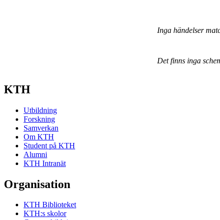
Inga händelser mat
Det finns inga sche
KTH
Utbildning
Forskning
Samverkan
Om KTH
Student på KTH
Alumni
KTH Intranät
Organisation
KTH Biblioteket
KTH:s skolor